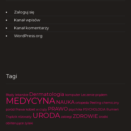
Zaloguj się
Kanał wpisów
Kanał komentarzy
WordPress.org
Tagi
Dermatologia
Błędy lekarskie
komputer
Leczenie prądem
MEDYCYNA
NAUKA
ortopeda
Peeling chemiczny
PRAWO
poród
Prawa kobiet w ciąży
psychika
PSYCHOLOGIA
Rumień
URODA
ZDROWIE
Trądzik różowaty
zabiegi
środki
obliterujące
żylaki