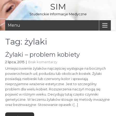
Skip
SIM
to
content
Studenckie Informacje Medyczne
Menu
Tag:
żylaki
Żylaki – problem kobiety
2 lipca, 2015
|
Brak komentarzy
Umiejscowienie żylaków najczęściej występuje na bocznych
powierzchniach ud, podudziu lub okolicach kostek. Żylaki
posiadają niebieski lub czerwony kolor i sprawiają
nieprzyjemne wrażenie estetyczne. Jest to szczególny
problem dla wielu kobiet. Rozszerzenia naczyń mogą się
pojawić w różnym wieku. Decydują tutaj często czynniki
genetyczne. W leczeniu żylaków stosuje się metody inwazyjne
oraz bezinwazyjne. Stosowanie opasek i […]