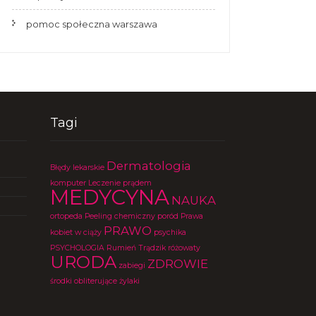
pomoc społeczna warszawa
Tagi
Dermatologia
Błędy lekarskie
komputer
Leczenie prądem
MEDYCYNA
NAUKA
ortopeda
Peeling chemiczny
poród
Prawa
PRAWO
kobiet w ciąży
psychika
PSYCHOLOGIA
Rumień
Trądzik różowaty
URODA
ZDROWIE
zabiegi
środki obliterujące
żylaki