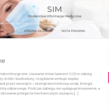
SIM
Studenckie Informacje Medyczne
STRONA GŁÓWNA
NOTA PRAWNA
ne
matochirurgiczne: Usuwanie zmian laserem CO2 to zabieg
ty, krótki i bezbolesny. Urządzenie emituje wiązkę
a jest przez wewnątrz- i zewnątrzkomórkową wodę. Energia
która odparowuje. Podczas zabiegu nie występuje krwawienie, a
żeczkowanie polega na mechanicznym usunięciu […]