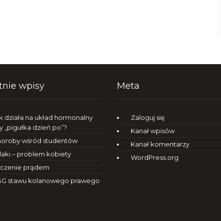
tnie wpisy
Meta
k działa na układ hormonalny
Zaloguj się
y „pigułka dzień po”?
Kanał wpisów
oroby wśród studentów
Kanał komentarzy
laki – problem kobiety
WordPress.org
czenie prądem
G stawu kolanowego prawego