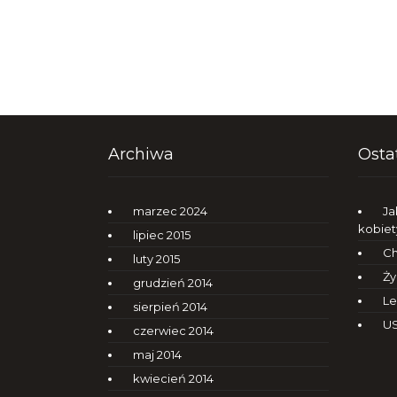
Archiwa
Osta
marzec 2024
Ja
kobiet
lipiec 2015
Ch
luty 2015
Ży
grudzień 2014
Le
sierpień 2014
US
czerwiec 2014
maj 2014
kwiecień 2014