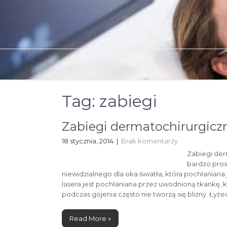
Skip
to
content
Tag:
zabiegi
Zabiegi dermatochirurgicz
18 stycznia, 2014
|
Brak komentarzy
Zabiegi der
bardzo pros
niewidzialnego dla oka światła, która pochłanian
lasera jest pochłaniana przez uwodnioną tkankę, 
podczas gojenia często nie tworzą się blizny. Ły
Read More »