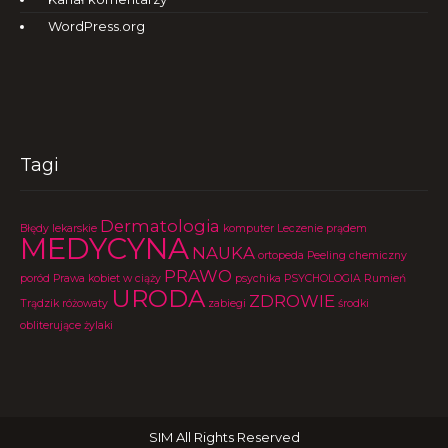
WordPress.org
Tagi
Dermatologia
Błędy lekarskie
komputer
Leczenie prądem
MEDYCYNA
NAUKA
ortopeda
Peeling chemiczny
PRAWO
poród
Prawa kobiet w ciąży
psychika
PSYCHOLOGIA
Rumień
URODA
ZDROWIE
Trądzik różowaty
zabiegi
środki
obliterujące
żylaki
SIM All Rights Reserved