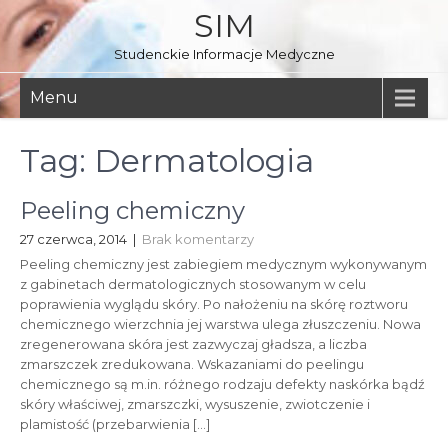
Skip
SIM
to
content
Studenckie Informacje Medyczne
Menu
Tag:
Dermatologia
Peeling chemiczny
27 czerwca, 2014
|
Brak komentarzy
Peeling chemiczny jest zabiegiem medycznym wykonywanym
z gabinetach dermatologicznych stosowanym w celu
poprawienia wyglądu skóry. Po nałożeniu na skórę roztworu
chemicznego wierzchnia jej warstwa ulega złuszczeniu. Nowa
zregenerowana skóra jest zazwyczaj gładsza, a liczba
zmarszczek zredukowana. Wskazaniami do peelingu
chemicznego są m.in. różnego rodzaju defekty naskórka bądź
skóry właściwej, zmarszczki, wysuszenie, zwiotczenie i
plamistość (przebarwienia […]