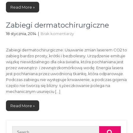
Read More »
Zabiegi dermatochirurgiczne
18 stycznia, 2014
|
Brak komentarzy
Zabiegi dermatochirurgiczne: Usuwanie zmian laserem CO2 to
zabieg bardzo prosty, krótki i bezbolesny. Urządzenie emituje
wiązkę niewidzialnego dla oka światła, która pochłaniana jest
przez wewnątrz- i zewnątrzkomórkową wodę. Energia lasera
jest pochłaniana przez uwodnioną tkankę, która odparowuje.
Podczas zabiegu nie występuje krwawienie, a podczas gojenia
często nie tworzą się blizny. Łyżeczkowanie polega na
mechanicznym usunięciu […]
Read More »