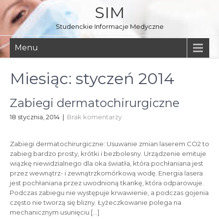
Skip
SIM
to
content
Studenckie Informacje Medyczne
Menu
Miesiąc:
styczeń 2014
Zabiegi dermatochirurgiczne
18 stycznia, 2014
|
Brak komentarzy
Zabiegi dermatochirurgiczne: Usuwanie zmian laserem CO2 to
zabieg bardzo prosty, krótki i bezbolesny. Urządzenie emituje
wiązkę niewidzialnego dla oka światła, która pochłaniana jest
przez wewnątrz- i zewnątrzkomórkową wodę. Energia lasera
jest pochłaniana przez uwodnioną tkankę, która odparowuje.
Podczas zabiegu nie występuje krwawienie, a podczas gojenia
często nie tworzą się blizny. Łyżeczkowanie polega na
mechanicznym usunięciu […]