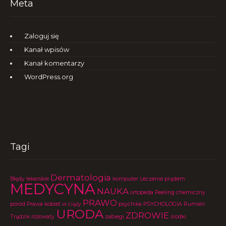
Meta
Zaloguj się
Kanał wpisów
Kanał komentarzy
WordPress.org
Tagi
Dermatologia
Błędy lekarskie
komputer
Leczenie prądem
MEDYCYNA
NAUKA
ortopeda
Peeling chemiczny
PRAWO
poród
Prawa kobiet w ciąży
psychika
PSYCHOLOGIA
Rumień
URODA
ZDROWIE
Trądzik różowaty
zabiegi
środki